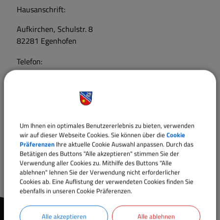
Hausanschrift:
Aufkirchen, Schulstr. 8
82281 Egenhofen
Telefon:
08145 9979130
E-Mail:
kontakt@mittagsbetreuung-aufkirchen.de
Um Ihnen ein optimales Benutzererlebnis zu bieten, verwenden
wir auf dieser Webseite Cookies. Sie können über die
Cookie
Web:
Präferenzen
Ihre aktuelle Cookie Auswahl anpassen. Durch das
Betätigen des Buttons "Alle akzeptieren" stimmen Sie der
www.schuelerhort-egenhofen.de
Verwendung aller Cookies zu. Mithilfe des Buttons "Alle
ablehnen" lehnen Sie der Verwendung nicht erforderlicher
Cookies ab. Eine Auflistung der verwendeten Cookies finden Sie
ebenfalls in unseren Cookie Präferenzen.
Alle akzeptieren
Alle ablehnen